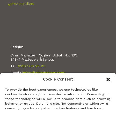
Çerez Politikası
İletişim
Çınar Mahallesi, Coşkun Sokak No: 13C
34841 Maltepe / İstanbul
Tel:
0216 566 92 93
Email:
info@flowerboxart.com
Cookie Consent
Bizi takip edin:
To provide the best experiences, we use technologies like
cookies to store and/or access device information. Consenting to
these technologies will allow us to process data such as browsing
behavior or unique IDs on this site. Not consenting or withdrawing
consent, may adversely affect certain features and functions.