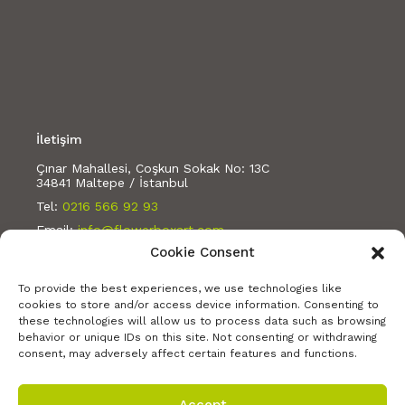
İletişim
Çınar Mahallesi, Coşkun Sokak No: 13C
34841 Maltepe / İstanbul
Tel:
0216 566 92 93
Email:
info@flowerboxart.com
Cookie Consent
Bizi takip edin:
To provide the best experiences, we use technologies like
cookies to store and/or access device information. Consenting to
these technologies will allow us to process data such as browsing
behavior or unique IDs on this site. Not consenting or withdrawing
consent, may adversely affect certain features and functions.
Accept