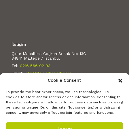
İletişim
Çınar Mahallesi, Coşkun Sokak No: 13C
34841 Maltepe / İstanbul
Tel:
0216 566 92 93
Email:
info@flowerboxart.com
Cookie Consent
Bizi takip edin:
To provide the best experiences, we use technologies like
cookies to store and/or access device information. Consenting to
these technologies will allow us to process data such as browsing
behavior or unique IDs on this site. Not consenting or withdrawing
consent, may adversely affect certain features and functions.
Accept